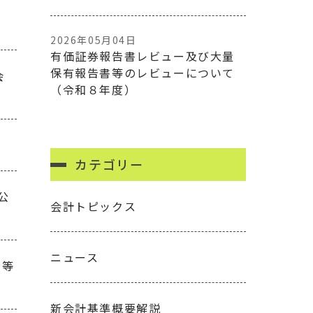
2026年05月04日
有価証券報告書レビュー及び大量
保有報告書等のレビューについて
会
（令和８年度）
カテゴリー
公
会計トピックス
ニュース
則等
新会計基準概要解説