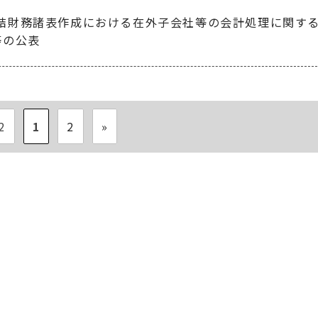
結財務諸表作成における在外子会社等の会計処理に関す
等の公表
2
1
2
»