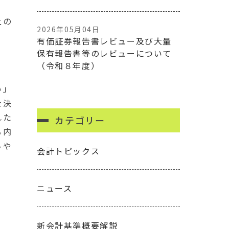
上の
2026年05月04日
有価証券報告書レビュー及び大量
保有報告書等のレビューについて
（令和８年度）
い」
金決
れた
カテゴリー
る内
ルや
会計トピックス
ニュース
新会計基準概要解説