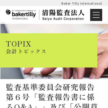
Baker Tilly International
TOPIX
会計トピックス
監査基準委員会研究報告
第６号「監査報告書に係
るQ&A」」及び「公開草