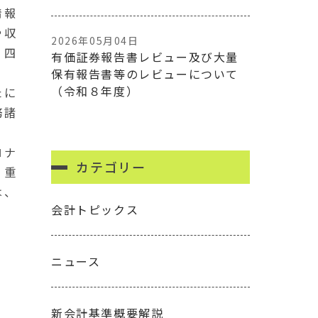
情報
や収
2026年05月04日
、四
有価証券報告書レビュー及び大量
保有報告書等のレビューについて
（令和８年度）
たに
務諸
ロナ
カテゴリー
、重
は、
会計トピックス
。
ニュース
新会計基準概要解説